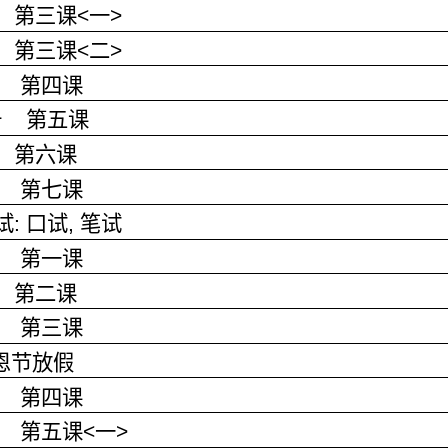
第三课
<
一
>
第三课
<
二
>
第四课
册
第五课
第六课
第七课
试
:
口试
,
笔试
第一课
第二课
第三课
恩节放假
第四课
第五课
<
一
>