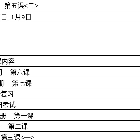
第五课
<
二
>
2
日
, 1
月
9
日
课内容
册
第六课
册
第七课
册复习
册考试
册
第一课
册
第二课
第三课
<
一
>