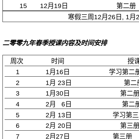
15 12
月
19
日
第二册
寒假三周
12
月
26
日
, 1
月
二零零九年春季授课内容及时间安排
周次
时间
授
1 1
月
16
日
学习第二
2 1
月
23
日
第二
3 1
月
30
日
第二
4 2
月
6
日
第二
5 2
月
13
日
学习第三
6 2
月
20
日
第三
7 2
月
27
日
第三册