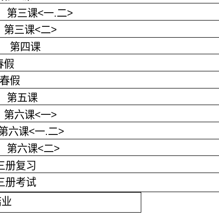
第三课
<
一
.
二
>
第三课
<
二
>
第四课
春假
春假
第五课
第六课
<
一
>
第六课
<
一
.
二
>
第六课
<
二
>
三册复习
三册考试
结业