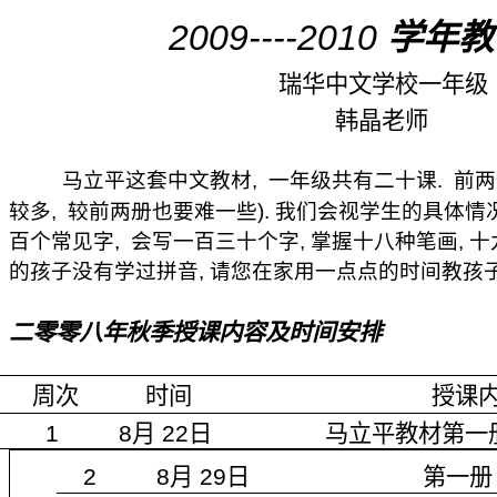
2009----2010
学年教
瑞华中文学校一年级
韩晶老师
马立平这套中文教材
,
一年级共有二十课
.
前两
较多
,
较前两册也要难一些
).
我们会视学生的具体情
百个常见字
,
会写一百三十个字
,
掌握十八种笔画
,
十
的孩子没有学过拼音
,
请您在家用一点点的时间教孩
二零零八年秋季授课内容及时间安排
周次
时间
授课
1 8
月
22
日
马立平教材第一
2 8
月
29
日
第一册