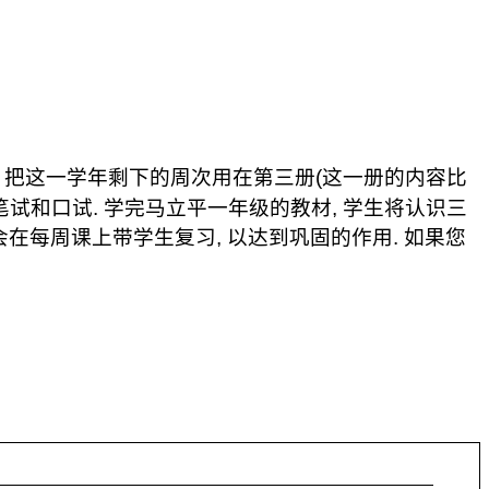
,
把这一学年剩下的周次用在第三册
(
这一册的内容比
笔试和口试
.
学完马立平一年级的教材
,
学生将认识三
会在每周课上带学生复习
,
以达到巩固的作用
.
如果您