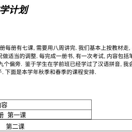
学计划
册每册有七课
,
需要用八周讲完
.
我们基本上按教材走
况做适当的调整
.
每完成一册书
,
有一次考试
,
内容包括
九个偏旁
.
鉴于学生在学前班已经学过了汉语拼音
,
我
.
子
.
下面是本学年秋季和春季的课程安排
内容
册
第一课
第二课