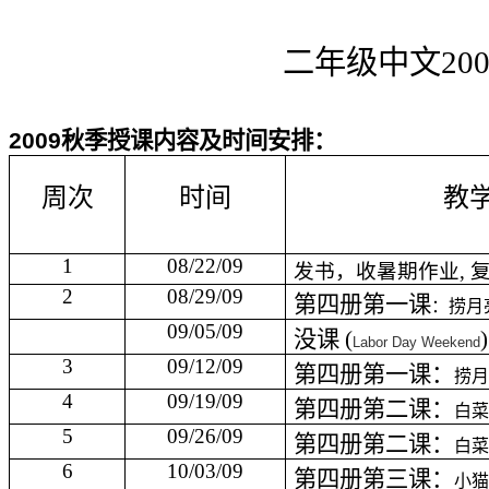
二年级中文
200
2009
秋季授课内容及时间安排：
周次
时间
教
1
08/22/09
发书，收暑期作业
,
2
08/29/09
第四册第一课
：
捞月
09/05/09
没课
(
)
Labor Day Weekend
3
09/12/09
第四册第一课：
捞
4
09/19/09
第四册第二课：
白
5
09/26/09
第四册第二课：
白
6
10/03/09
第四册第三课：
小