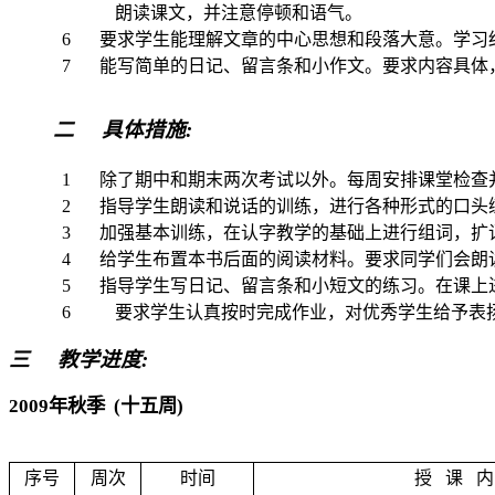
朗读课文，并注意停顿和语气。
6
要求学生能理解文章的中心思想和段落大意。学习
7
能写简单的日记、留言条和小作文。要求内容具体
二
具体措施
:
1
除了期中和期末两次考试以外。每周安排课堂检查
2
指导学生朗读和说话的训练，进行各种形式的口头
3
加强基本训练，在认字教学的基础上进行组词，扩
4
给学生布置本书后面的阅读材料。要求同学们会朗
5
指导学生写日记、留言条和小短文的练习。在课上
6
要求学生认真按时完成作业，对优秀学生给予表
三
教学进度
:
2009
年秋季
(
十五周
)
序号
周次
时间
授
课
内