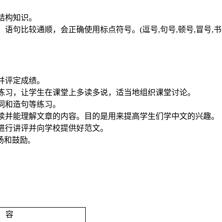
结构知识。
，语句比较通顺，会正确使用标点符号。
(
逗号
,
句号
,
顿号
,
冒号
,
书
并评定成绩。
练习，让学生在课堂上多读多说，适当地组织课堂讨论。
词和造句等练习。
读并能理解文章的内容。目的是用来提高学生们学中文的兴趣。
进行讲评并向学校提供好范文。
扬和鼓励
。
容