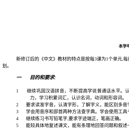
本学
新修订后的《中文》教材的特点是按每
3
课为
1
个单元
,
每
划。
:
一
目的和要求
1
继续巩固汉语拼音，不断提高学说普通话水平。
力，学习积累词汇，认识名词，动词和形容词。
2
要求读准字音，认清字形，了解字义，能区别多音
3
学会用音序和部首两种方法查字典。学会使用工具
4
继续练习书写铅笔字
,
要求字迹端正，笔画正确。
5
能较具体地复述课文，能有条理地回答问题和叙述