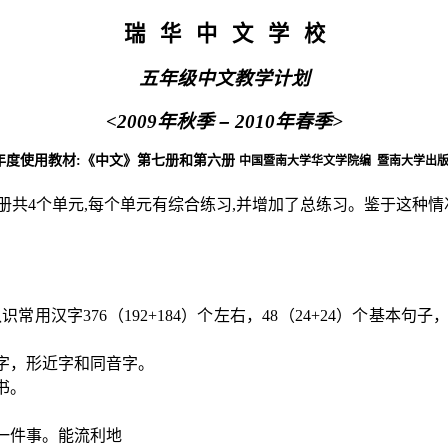
瑞
华
中
文
学
校
五年级中文教学计划
<2009
年秋季
–
2010
年春季
>
年度使用教材
:
《中文》第七册和第六册
中国暨南大学华文学院编
暨南大学出
册共
4
个单元
,
每个单元有综合练习
,
并增加了总练习。鉴于这种情
认识常用汉字
376
（
192+184
）个左右，
48
（
24+24
）个基本句子
字，形近字和同音字。
书。
一件事。能流利地