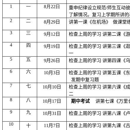
1
一
8月2
2
日
重申纪律设立规范
/
师生互动
了解情况。复习上学期所讲的
2
二
8
月
29
日
讲第一课《在机场》 做课堂
3
三
9
月
1
2
日
检查上周的学习 讲第二课《
4
四
9
月
19
日
检查上周的学习 讲第三课《
一
5
五
9
月
26
日
检查上周的学习 讲第四课《
6
六
10
月
3
日
检查上周的学习 讲第五课《
发期中复习题
7
七
10
月
1
0
日
检查上周的学习 讲第六课《
二
8
八
10
月
17
日
期中考试
讲第七课《万里
9
九
1
0
月
31
日
检查上周的学习 讲第八课《
10
十
11
月
7
日
检查上周的学习 讲第九课《