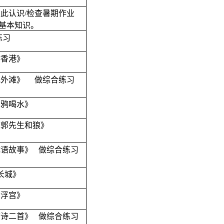
彼此认识
/
检查暑期作业
基本知识。
练习
游香港》
逛外滩》
做综合练习
乌鸦喝水》
东郭先生和狼》
成语故事》
做综合练习
长城》
卢浮宫》
古诗二首》
做综合练习