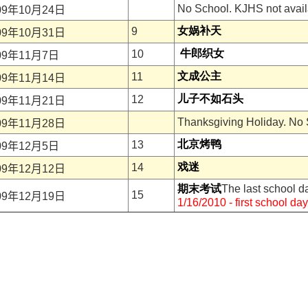
No School. KJHS not avail
09
年
10
月
24
日
女娲补天
9
09
年
10
月
31
日
牛郎织女
10
09
年
11
月
7
日
文成公主
11
09
年
11
月
14
日
儿子不如石头
12
09
年
11
月
21
日
Thanksgiving Holiday. No 
09
年
11
月
28
日
北京烤鸭
13
09
年
12
月
5
日
戏迷
14
09
年
12
月
12
日
期末考试
The last school da
15
09
年
12
月
19
日
1/16/2010 - first school da