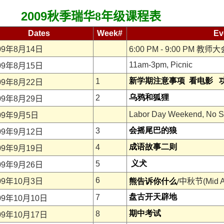
2009
秋季
瑞
华
8
年级
课程表
Dates
Week#
Ev
09
年
8
月
14
日
6:00 PM - 9:00 PM
教
师
大
11am-3pm, Picnic
09
年
8
月
15
日
新学期注意事项
看电影
1
09
年
8
月
22
日
乌鸦和狐狸
2
09
年
8
月
29
日
Labor Day Weekend, No S
09
年
9
月
5
日
会摇尾巴的狼
3
09
年
9
月
12
日
成语故事二则
4
09
年
9
月
19
日
义犬
5
09
年
9
月
26
日
6
09
年
10
月
3
日
熊告诉你什么
/
中秋
节
(Mid 
盘古开天辟地
7
09
年
10
月
10
日
期中考试
8
09
年
10
月
17
日